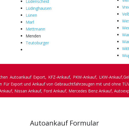
Vie
Lüdenscheid
Vre
Lüdinghausen
Vel
Lünen
Wes
Marl
Wer
Mettmann
War
Menden
War
Teutoburger
Wit
Wup
Sachen Autoankauf Export, KFZ-Ankauf, PKW-Ankauf, LKW-Ankauf,Ge
 Für Export und Ankauf von Gebrauchtfahrzeugen mit und ohne TÜV
 Ankauf, Nissan Ankauf, Ford Ankauf, Mercedes Benz Ankauf, Autoex
Autoankauf Formular