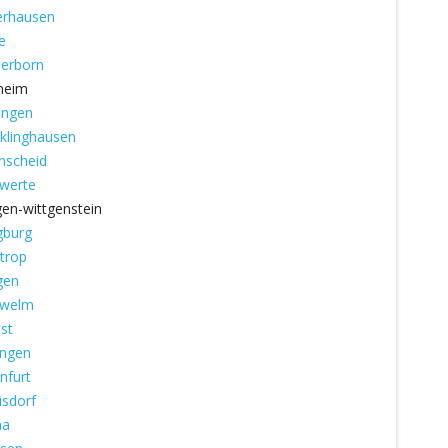
rhausen
e
erborn
heim
ingen
klinghausen
scheid
werte
gen-wittgenstein
gburg
trop
gen
hwelm
st
ingen
infurt
isdorf
na