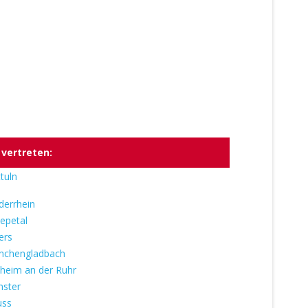
 vertreten:
tuln
derrhein
epetal
ers
chengladbach
heim an der Ruhr
ster
uss