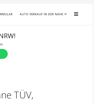
ORMULAR
AUTO VERKAUF IN DER NÄHE
 NRW!
en
hne TÜV,