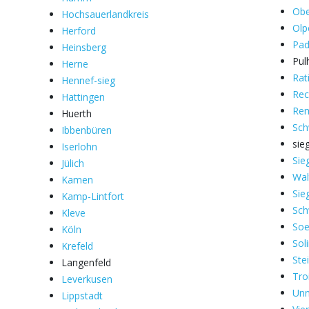
Obe
Hochsauerlandkreis
Olp
Herford
Pad
Heinsberg
Pul
Herne
Rat
Hennef-sieg
Rec
Hattingen
Rem
Huerth
Sch
Ibbenbüren
sie
Iserlohn
Sie
Jülich
Wal
Kamen
Sie
Kamp-Lintfort
Sc
Kleve
Soe
Köln
Sol
Krefeld
Ste
Langenfeld
Tro
Leverkusen
Un
Lippstadt