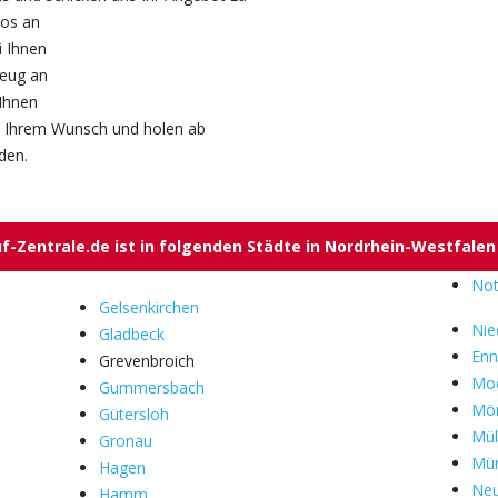
los an
i Ihnen
zeug an
Ihnen
ch Ihrem Wunsch und holen ab
den.
-Zentrale.de ist in folgenden Städte in Nordrhein-Westfalen
Not
Gelsenkirchen
Nie
Gladbeck
Enn
Grevenbroich
Mo
Gummersbach
Mön
Gütersloh
Mül
Gronau
Mün
Hagen
Ne
Hamm