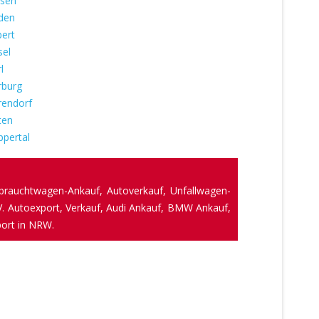
rsen
den
bert
el
l
burg
endorf
ten
pertal
brauchtwagen-Ankauf, Autoverkauf, Unfallwagen-
. Autoexport, Verkauf, Audi Ankauf, BMW Ankauf,
port in NRW.