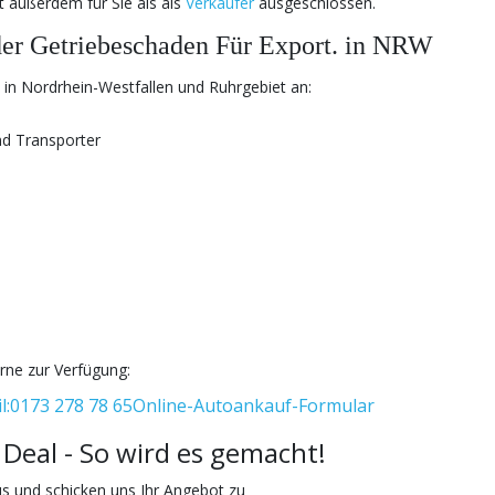
st außerdem für Sie als als
Verkäufer
ausgeschlossen.
er Getriebeschaden Für Export. in NRW
 in Nordrhein-Westfallen und Ruhrgebiet an:
d Transporter
rne zur Verfügung:
l:0173 278 78 65
Online-Autoankauf-Formular
 Deal - So wird es gemacht!
s und schicken uns Ihr Angebot zu