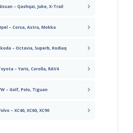
Nissan – Qashqai, Juke, X-Trail
Opel – Corsa, Astra, Mokka
Skoda – Octavia, Superb, Kodiaq
Toyota – Yaris, Corolla, RAV4
VW – Golf, Polo, Tiguan
Volvo – XC40, XC60, XC90