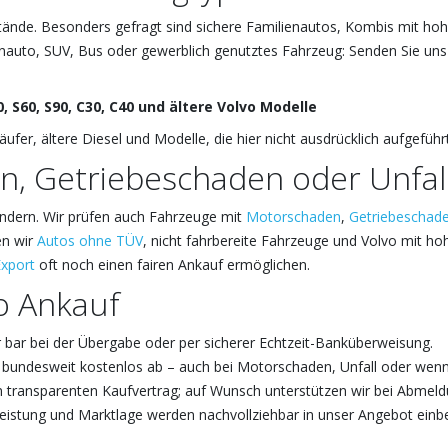
ände. Besonders gefragt sind sichere Familienautos, Kombis mit hohe
to, SUV, Bus oder gewerblich genutztes Fahrzeug: Senden Sie uns di
90, S60, S90, C30, C40 und ältere Volvo Modelle
fer, ältere Diesel und Modelle, die hier nicht ausdrücklich aufgeführt
n, Getriebeschaden oder Unfa
indern. Wir prüfen auch Fahrzeuge mit
Motorschaden
,
Getriebeschad
en wir
Autos ohne TÜV
, nicht fahrbereite Fahrzeuge und Volvo mit h
xport
oft noch einen fairen Ankauf ermöglichen.
vo Ankauf
bar bei der Übergabe oder per sicherer Echtzeit-Banküberweisung.
 bundesweit kostenlos ab – auch bei Motorschaden, Unfall oder wenn 
n transparenten Kaufvertrag; auf Wunsch unterstützen wir bei Abmel
eistung und Marktlage werden nachvollziehbar in unser Angebot einb