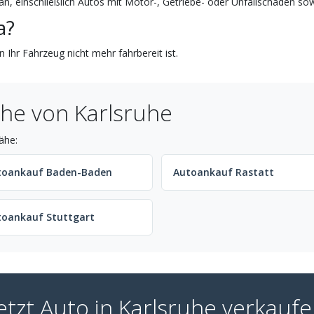
n, einschließlich Autos mit Motor-, Getriebe- oder Unfallschaden sow
a?
 Ihr Fahrzeug nicht mehr fahrbereit ist.
he von Karlsruhe
ähe:
toankauf Baden-Baden
Autoankauf Rastatt
toankauf Stuttgart
etzt Auto in Karlsruhe verkauf