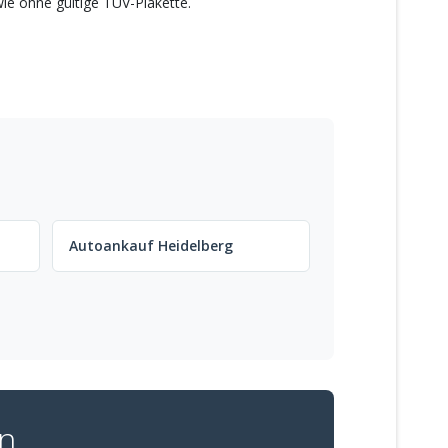
ie ohne gültige TÜV-Plakette.
Autoankauf Heidelberg
en