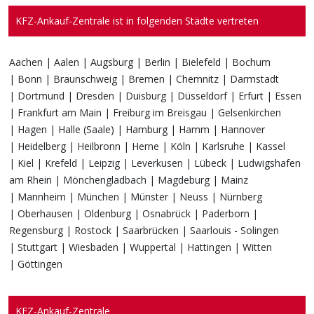
KFZ-Ankauf-Zentrale ist in folgenden Städte vertreten
Aachen | Aalen | Augsburg | Berlin | Bielefeld | Bochum
| Bonn | Braunschweig | Bremen | Chemnitz | Darmstadt
| Dortmund | Dresden | Duisburg | Düsseldorf | Erfurt | Essen
| Frankfurt am Main | Freiburg im Breisgau | Gelsenkirchen
| Hagen | Halle (Saale) | Hamburg | Hamm | Hannover
| Heidelberg | Heilbronn | Herne | Köln | Karlsruhe | Kassel
| Kiel | Krefeld | Leipzig | Leverkusen | Lübeck | Ludwigshafen
am Rhein | Mönchengladbach | Magdeburg | Mainz
| Mannheim | München | Münster | Neuss | Nürnberg
| Oberhausen | Oldenburg | Osnabrück | Paderborn |
Regensburg | Rostock | Saarbrücken | Saarlouis - Solingen
| Stuttgart | Wiesbaden | Wuppertal | Hattingen | Witten
| Göttingen
KFZ-Ankauf-Zentrale